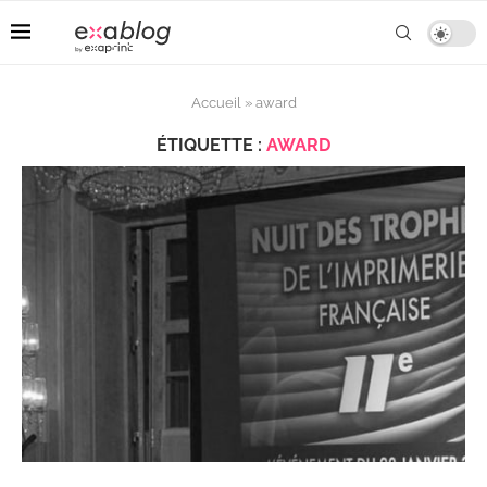
Accueil
»
award
ÉTIQUETTE :
AWARD