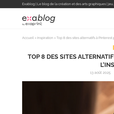
Exablog | Le blog de la création et des arts graphiques | jeu
Accueil
»
Inspiration
»
Top 8 des sites alternatifs à Pinterest 
TOP 8 DES SITES ALTERNATI
L’IN
13 août 2025