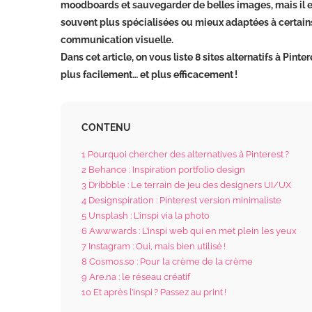
moodboards et sauvegarder de belles images, mais il e
souvent plus spécialisées ou mieux adaptées à certain
communication visuelle.
Dans cet article, on vous liste 8 sites alternatifs à Pint
plus facilement… et plus efficacement !
CONTENU
1
Pourquoi chercher des alternatives à Pinterest ?
2
Behance : Inspiration portfolio design
3
Dribbble : Le terrain de jeu des designers UI/UX
4
Designspiration : Pinterest version minimaliste
5
Unsplash : L’inspi via la photo
6
Awwwards : L’inspi web qui en met plein les yeux
7
Instagram : Oui, mais bien utilisé !
8
Cosmos.so : Pour la crème de la crème
9
Are.na : le réseau créatif
10
Et après l’inspi ? Passez au print !