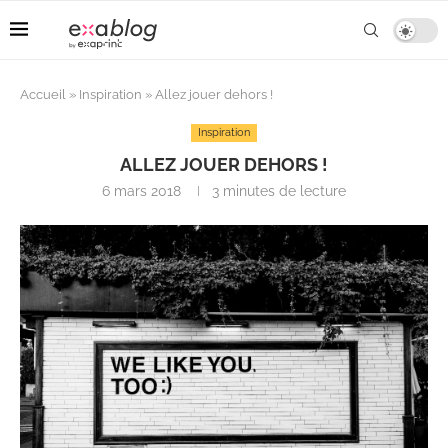
Accueil
»
Inspiration
»
Allez jouer dehors !
Inspiration
ALLEZ JOUER DEHORS !
6 mars 2018
3 minutes de lecture