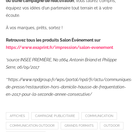
ou d’une campagne de réactivation
, vous l’aurez compris,
équipez vos idées d’un partenaire tout terrain et à votre
écoute.
À vos marques, prêts, sortez !
Retrouvez tous les produits Salon Événement sur
https://www.exaprint.fr/impression/salon-evenement
*source INSEE PREMIÈRE, N
o
1664, Antonin Briand et Philippe
Serre, 06/09/2017
**https://www.npdgroup.fr/wps/portal/npd/fr/actu/communiques
de-presse/restauration-hors-domicile-hausse-de-frequentation-
en-2017-pour-la-seconde-annee-consecutive/
AFFICHES
CAMPAGNE PUBLICITAIRE
COMMUNICATION
COMMUNICATION OUTDOOR
GRANDS FORMATS
OUTDOOR