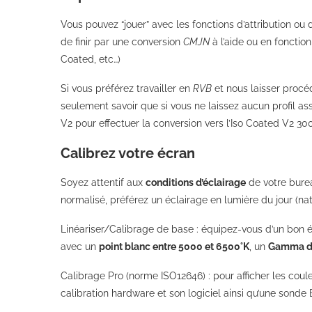
Vous pouvez “jouer” avec les fonctions d’attribution ou
de finir par une conversion
CMJN
à l’aide ou en fonction
Coated, etc…)
Si vous préférez travailler en
RVB
et nous laisser procéd
seulement savoir que si vous ne laissez aucun profil ass
V2 pour effectuer la conversion vers l’Iso Coated V2 300
Calibrez votre écran
Soyez attentif aux
conditions d’éclairage
de votre burea
normalisé, préférez un éclairage en lumière du jour (natu
Linéariser/Calibrage de base :
équipez-vous d’un bon é
avec un
point blanc entre 5000 et 6500°K
, un
Gamma de
Calibrage Pro (norme ISO12646) : pour afficher les coule
calibration hardware et son logiciel ainsi qu’une sonde