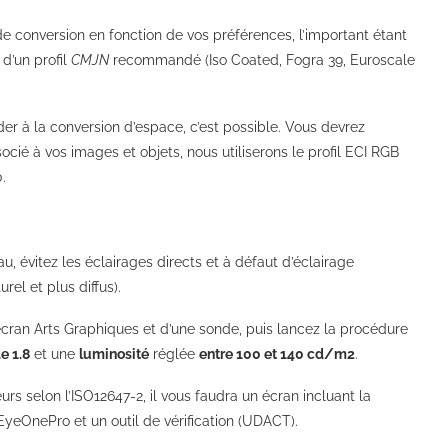
 de conversion en fonction de vos préférences, l’important étant
 d’un profil
CMJN
recommandé (Iso Coated, Fogra 39, Euroscale
er à la conversion d’espace, c’est possible. Vous devrez
ocié à vos images et objets, nous utiliserons le profil ECI RGB
.
u, évitez les éclairages directs et à défaut d’éclairage
rel et plus diffus).
cran Arts Graphiques et d’une sonde, puis lancez la procédure
 1.8
et une
luminosité
réglée
entre 100 et 140 cd/m
2
.
urs selon l’ISO12647-2, il vous faudra un écran incluant la
 EyeOnePro et un outil de vérification (UDACT).