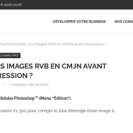
, 6 août 2026
DÉVELOPPER VOTRE BUSINESS
NOS CONSE
ent convertir vos images RVB en CMJN avant impression ?
Conseils PAO
S IMAGES RVB EN CMJN AVANT
RESSION ?
1 minutes de lecture
d’Adobe Photoshop™ (Menu “Édition”).
 Coated V2 300 pour corriger le
taux d’encrage
d’une image à