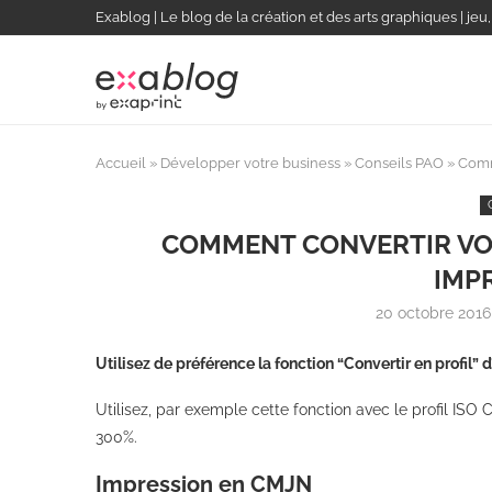
Exablog | Le blog de la création et des arts graphiques | jeu
Accueil
»
Développer votre business
»
Conseils PAO
»
Comm
COMMENT CONVERTIR VO
IMP
20 octobre 2016
Utilisez de préférence la fonction “
Convertir en profil
” 
Utilisez, par exemple cette fonction avec le profil ISO
300%.
Impression en CMJN