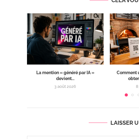
CELA VOUS
La mention « généré par IA »
Comment ut
devient...
obteni
3 août 2026
8
LAISSER 