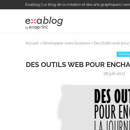
Exablog | Le blog de la création et des arts graphiques | ven
Accueil
»
Développer votre business
»
Des Outils web pour 
Dévelop
DES OUTILS WEB POUR ENCHA
28 juin 2017