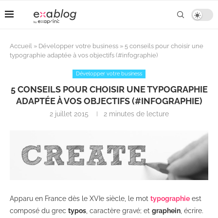
Accueil
»
Développer votre business
»
5 conseils pour choisir une
typographie adaptée à vos objectifs (#infographie)
Développer votre business
5 CONSEILS POUR CHOISIR UNE TYPOGRAPHIE
ADAPTÉE À VOS OBJECTIFS (#INFOGRAPHIE)
2 juillet 2015
2 minutes de lecture
Apparu en France dès le XVIe siècle, le mot
typographie
est
composé du grec
typos
, caractère gravé; et
graphein
, écrire.