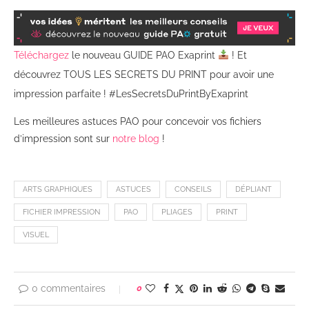
Téléchargez
le nouveau GUIDE PAO Exaprint
! Et
découvrez TOUS LES SECRETS DU PRINT pour avoir une
impression parfaite ! #LesSecretsDuPrintByExaprint
Les meilleures astuces PAO pour concevoir vos fichiers
d’impression sont sur
notre blog
!
ARTS GRAPHIQUES
ASTUCES
CONSEILS
DÉPLIANT
FICHIER IMPRESSION
PAO
PLIAGES
PRINT
VISUEL
0 commentaires
0