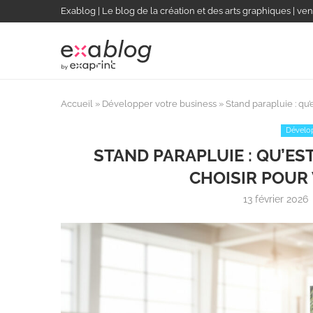
Exablog | Le blog de la création et des arts graphiques | ven
Accueil
»
Développer votre business
»
Stand parapluie : qu
Dévelop
STAND PARAPLUIE : QU’ES
CHOISIR POUR
13 février 2026