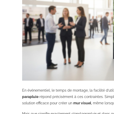
En événementiel, le temps de montage, la facilité d’util
parapluie
répond précisément à ces contraintes. Simple, 
solution efficace pour créer un
mur visuel
, même lorsqu
Mais que signifie exactement
stand parapluie
et dans qu