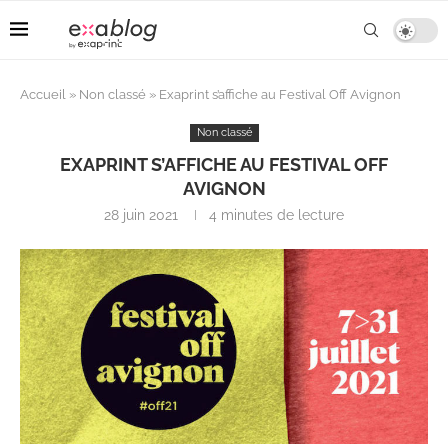
Accueil
»
Non classé
»
Exaprint s’affiche au Festival Off Avignon
Non classé
EXAPRINT S’AFFICHE AU FESTIVAL OFF
AVIGNON
28 juin 2021
4 minutes de lecture