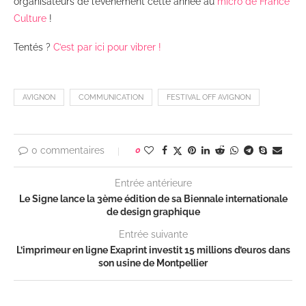
organisateurs de l’événement cette année au
micro de France
Culture
!
Tentés ?
C’est par ici pour vibrer !
AVIGNON
COMMUNICATION
FESTIVAL OFF AVIGNON
0 commentaires
0
Entrée antérieure
Le Signe lance la 3ème édition de sa Biennale internationale
de design graphique
Entrée suivante
L’imprimeur en ligne Exaprint investit 15 millions d’euros dans
son usine de Montpellier