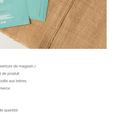
uverture de magasin…)
t de produit
oîte aux lettres
mmerce
de quantité