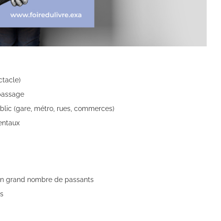
ctacle)
 passage
blic (gare, métro, rues, commerces)
entaux
 un grand nombre de passants
ts