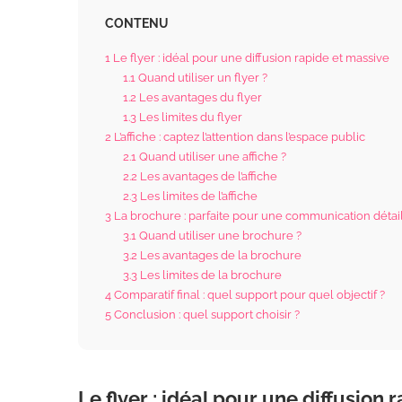
CONTENU
1
Le flyer : idéal pour une diffusion rapide et massive
1.1
Quand utiliser un flyer ?
1.2
Les avantages du flyer
1.3
Les limites du flyer
2
L’affiche : captez l’attention dans l’espace public
2.1
Quand utiliser une affiche ?
2.2
Les avantages de l’affiche
2.3
Les limites de l’affiche
3
La brochure : parfaite pour une communication détai
3.1
Quand utiliser une brochure ?
3.2
Les avantages de la brochure
3.3
Les limites de la brochure
4
Comparatif final : quel support pour quel objectif ?
5
Conclusion : quel support choisir ?
Le flyer : idéal pour une diffusion