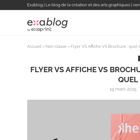
Exablog | Le blog de la création et des arts graphiques | ven
Accueil
»
Non classé
»
Flyer VS Affiche VS Brochure : quel s
FLYER VS AFFICHE VS BROCH
QUEL 
19 mars 2025