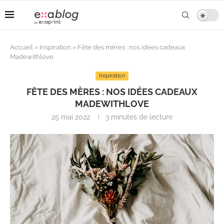
Accueil
»
Inspiration
»
Fête des mères : nos idées cadeaux
Madewithlove
Inspiration
FÊTE DES MÈRES : NOS IDÉES CADEAUX
MADEWITHLOVE
25 mai 2022
3 minutes de lecture