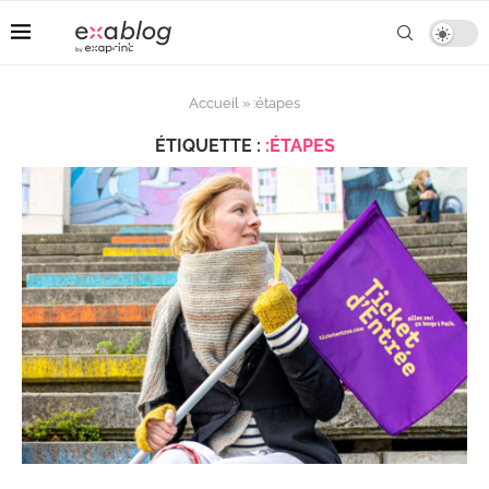
Accueil
»
:étapes
ÉTIQUETTE :
:ÉTAPES