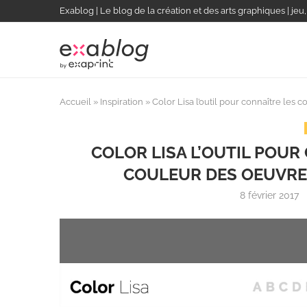
Exablog | Le blog de la création et des arts graphiques | jeu
Accueil
»
Inspiration
»
Color Lisa l’outil pour connaître les
COLOR LISA L’OUTIL POU
COULEUR DES OEUVRE
8 février 2017