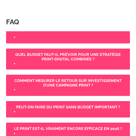
FAQ
+
QUEL BUDGET FAUT-IL PRÉVOIR POUR UNE STRATÉGIE
PRINT-DIGITAL COMBINÉE ?
+
COMMENT MESURER LE RETOUR SUR INVESTISSEMENT
D’UNE CAMPAGNE PRINT ?
+
PEUT-ON FAIRE DU PRINT SANS BUDGET IMPORTANT ?
+
LE PRINT EST-IL VRAIMENT ENCORE EFFICACE EN 2026 ?
+