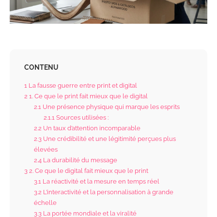
CONTENU
1
La fausse guerre entre print et digital
2
1. Ce que le print fait mieux que le digital
2.1
Une présence physique qui marque les esprits
2.1.1
Sources utilisées :
2.2
Un taux d’attention incomparable
2.3
Une crédibilité et une légitimité perçues plus
élevées
2.4
La durabilité du message
3
2. Ce que le digital fait mieux que le print
3.1
La réactivité et la mesure en temps réel
3.2
L’interactivité et la personnalisation à grande
échelle
3.3
La portée mondiale et la viralité