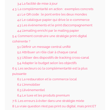
3.4
La facilité de mise à jour
4
3. La complémentarité en action : exemples concrets
4.1
Le QR code : le pont entre les deux mondes
4.2
Le catalogue papier qui drive le e-commerce
4.3
Les événements et le print d’accompagnement
4.4
L’emailing enrichi par le mailing papier
5
4. Comment construire une stratégie print-digital
cohérente ?
5.1
Définir un message central unifié
5.2
Attribuer un rôle clair à chaque canal
5.3
Utiliser des dispositifs de tracking cross-canal
5.4
Adapter le budget selon les objectifs
6
5. Les secteurs où la complémentarité est la plus
puissante
6.1
La restauration et le commerce local
6.2
L’immobilier
6.3
L’événementiel
6.4
Le luxe et les produits premium
7
6. Les erreurs à éviter dans une stratégie mixte
8
La vraie question n’est pas print ou digital, mais print ET