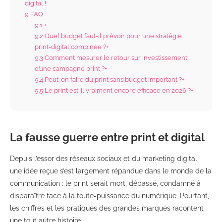
digital !
9
FAQ
9.1
+
9.2
Quel budget faut-il prévoir pour une stratégie
print-digital combinée ?+
9.3
Comment mesurer le retour sur investissement
d’une campagne print ?+
9.4
Peut-on faire du print sans budget important ?+
9.5
Le print est-il vraiment encore efficace en 2026 ?+
La fausse guerre entre print et digital
Depuis l’essor des réseaux sociaux et du marketing digital,
une idée reçue s’est largement répandue dans le monde de la
communication : le print serait mort, dépassé, condamné à
disparaître face à la toute-puissance du numérique. Pourtant,
les chiffres et les pratiques des grandes marques racontent
une tout autre histoire.