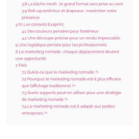
3.8
La bâche mesh : le grand format sans prise au vent
3.9
Roll-up extérieur et drapeaux : maximiser votre
présence
4
IV. Les conseils Exaprint
4.1
Des couleurs pensées pour l’extérieur
4.2
Une découpe précise pour un rendu impeccable
5
Une logistique pensée pour les professionnels
6
Le marketing nomade : chaque déplacement devient
une opportunité
7
FAQ
7.1
Qu’est-ce que le marketing nomade ?+
7.2
Pourquoi le marketing nomade est-il plus efficace
que l’affichage traditionnel ?+
7.3
Quels supports peut-on utiliser pour une stratégie
de marketing nomade ?+
7.4
Le marketing nomade est-il adapté aux petites
entreprises ?+