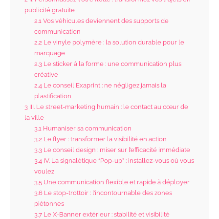
publicité gratuite
2.1
Vos véhicules deviennent des supports de
communication
2.2
Le vinyle polymère : la solution durable pour le
marquage
2.3
Le sticker à la forme : une communication plus
créative
2.4
Le conseil Exaprint : ne négligez jamais la
plastification
3
III. Le street-marketing humain : le contact au cœur de
la ville
3.1
Humaniser sa communication
3.2
Le flyer : transformer la visibilité en action
3.3
Le conseil design : miser sur l’efficacité immédiate
3.4
IV. La signalétique “Pop-up” : installez-vous où vous
voulez
3.5
Une communication flexible et rapide à déployer
3.6
Le stop-trottoir : l’incontournable des zones
piétonnes
3.7
Le X-Banner extérieur : stabilité et visibilité