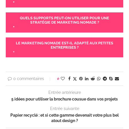
+
QUELS SUPPORTS PEUT-ON UTILISER POUR UNE
STRATÉGIE DE MARKETING NOMADE ?
+
LE MARKETING NOMADE EST-IL ADAPTÉ AUX PETITES
ENTREPRISES ?
+
0 commentaires
0
Entrée antérieure
5 idées pour utiliser la brochure cousue dans vos projets
Entrée suivante
Papier recyclé : et si cette gamme devenait votre plus bel
atout design ?