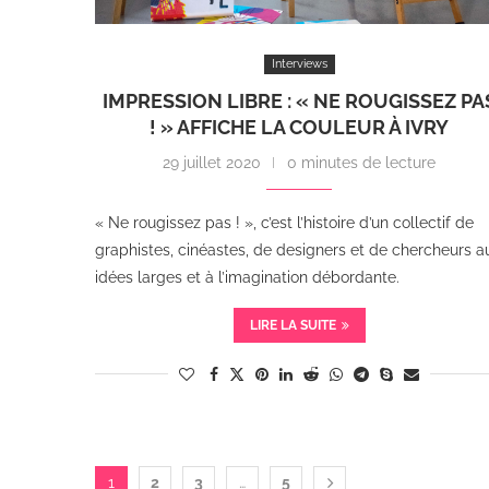
Interviews
IMPRESSION LIBRE : « NE ROUGISSEZ PA
! » AFFICHE LA COULEUR À IVRY
29 juillet 2020
0 minutes de lecture
« Ne rougissez pas ! », c’est l’histoire d’un collectif de
graphistes, cinéastes, de designers et de chercheurs a
idées larges et à l’imagination débordante.
LIRE LA SUITE
1
2
3
…
5