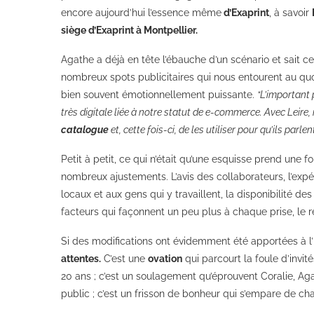
encore aujourd’hui l’essence même
d’Exaprint
, à savoir
siège d’Exaprint à Montpellier.
Agathe a déjà en tête l’ébauche d’un scénario et sait ce q
nombreux spots publicitaires qui nous entourent au quot
bien souvent émotionnellement puissante.
“L’important 
très digitale liée à notre statut de e-commerce. Avec Leire
catalogue
et, cette fois-ci, de les utiliser pour qu’ils parlen
Petit à petit, ce qui n’était qu’une esquisse prend une 
nombreux ajustements. L’avis des collaborateurs, l’expé
locaux et aux gens qui y travaillent, la disponibilité 
facteurs qui façonnent un peu plus à chaque prise, le re
Si des modifications ont évidemment été apportées à l
attentes.
C’est une
ovation
qui parcourt la foule d’invit
20 ans ; c’est un soulagement qu’éprouvent Coralie, Ag
public ; c’est un frisson de bonheur qui s’empare de c