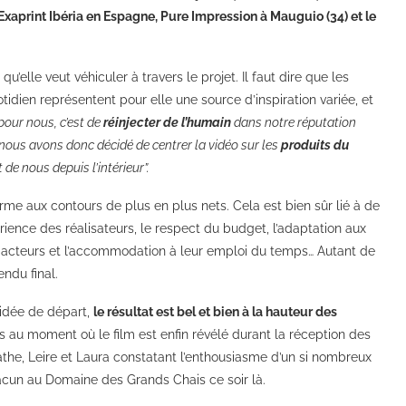
Exaprint Ibéria en Espagne, Pure Impression à Mauguio (34) et le
u’elle veut véhiculer à travers le projet. Il faut dire que les
idien représentent pour elle une source d’inspiration variée, et
pour nous, c’est de
réinjecter de l’humain
dans notre réputation
, nous avons donc décidé de centrer la vidéo sur les
produits du
t de nous depuis l’intérieur”.
forme aux contours de plus en plus nets. Cela est bien sûr lié à de
rience des réalisateurs, le respect du budget, l’adaptation aux
des acteurs et l’accommodation à leur emploi du temps… Autant de
ndu final.
’idée de départ,
le résultat est bel et bien à la hauteur des
és au moment où le film est enfin révélé durant la réception des
athe, Leire et Laura constatant l’enthousiasme d’un si nombreux
hacun au Domaine des Grands Chais ce soir là.