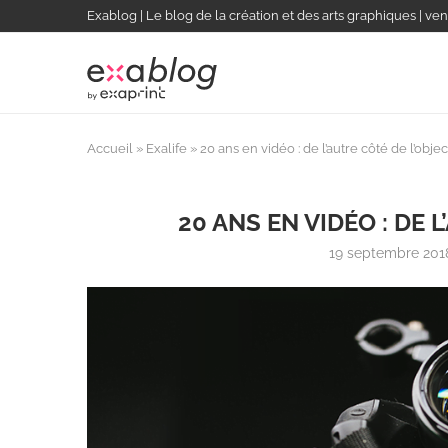
Exablog | Le blog de la création et des arts graphiques | ven
Accueil
»
Exalife
»
20 ans en vidéo : de l’autre côté de l’object
20 ANS EN VIDÉO : DE L
19 septembre 201