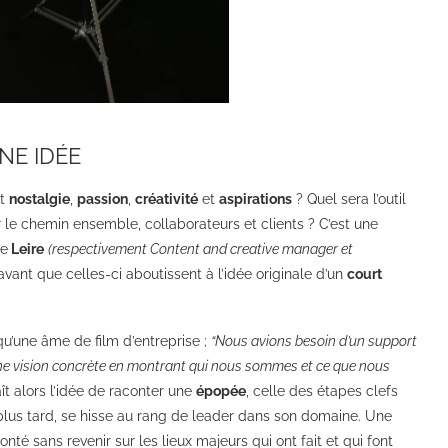
NE IDÉE
nt
nostalgie
,
passion
,
créativité
et
aspirations
? Quel sera l’outil
le chemin ensemble, collaborateurs et clients ? C’est une
de
Leire
(respectivement Content and creative manager et
vant que celles-ci aboutissent à l’idée originale d’un
court
qu’une âme de film d’entreprise ;
“Nous avions besoin d’un support
une vision concrète en montrant qui nous sommes et ce que nous
ît alors l’idée de raconter une
épopée
, celle des étapes clefs
 plus tard, se hisse au rang de leader dans son domaine. Une
nté sans revenir sur les lieux majeurs qui ont fait et qui font