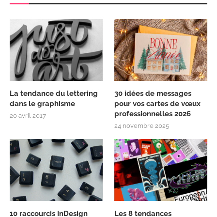
La tendance du lettering
30 idées de messages
dans le graphisme
pour vos cartes de vœux
professionnelles 2026
20 avril 2017
24 novembre 2025
10 raccourcis InDesign
Les 8 tendances