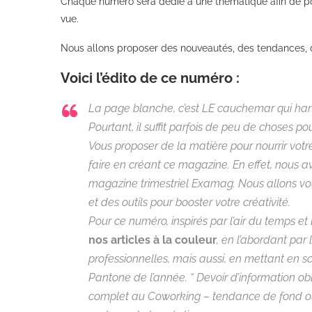
Chaque numéro sera dédié à une thématique afin de pouvo
vue.
Nous allons proposer des nouveautés, des tendances, des
Voici l’édito de ce numéro :
La page blanche, c’est LE cauchemar qui hant
Pourtant, il suffit parfois de peu de choses pour
Vous proposer de la matière pour nourrir votr
faire en créant ce magazine. En effet, nous av
magazine trimestriel Examag. Nous allons vo
et des outils pour booster votre créativité.
Pour ce numéro, inspirés par l’air du temps e
nos articles à la couleur
, en l’abordant par 
professionnelles, mais aussi, en mettant en s
Pantone de l’année. “ Devoir d’information ob
complet au Coworking – tendance de fond ou 