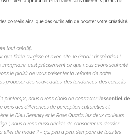
ir bien l’approfondir et la traiter sous différents points de
 conseils ainsi que des outils afin de booster votre créativité.
e tout créatif…
 que l’idée surgisse et avec elle, le Graal : l’inspiration !
e imaginaire, c’est précisément ce que nous avons souhaité
ons le plaisir de vous présenter la refonte de notre
us proposer des nouveautés, des tendances, des conseils
t le printemps, nous avons choisi de consacrer
l’essentiel de
le biais des différences de perception culturelles et
cène le Bleu Serenity et le Rose Quartz, les deux couleurs
lige ”, nous avons aussi décidé de consacrer un dossier
effet de mode ? – qui peu à peu, s’empare de tous les