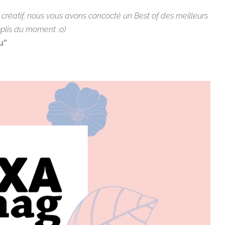
t créatif, nous vous avons concocté un Best of des meilleurs
plis du moment :0)
u”