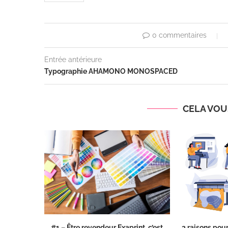
0 commentaires
Entrée antérieure
Typographie AHAMONO MONOSPACED
CELA VOUS
#1 – Être revendeur Exaprint, c’est
3 raisons pour