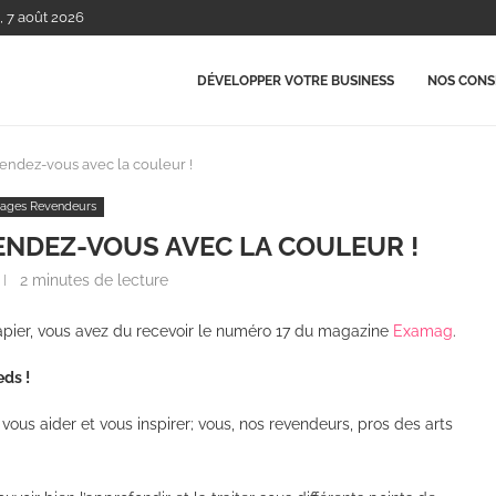
, 7 août 2026
DÉVELOPPER VOTRE BUSINESS
NOS CONSE
endez-vous avec la couleur !
ages Revendeurs
ENDEZ-VOUS AVEC LA COULEUR !
2 minutes de lecture
pier, vous avez du recevoir le numéro 17 du magazine
Examag
.
eds !
 vous aider et vous inspirer; vous, nos revendeurs, pros des arts