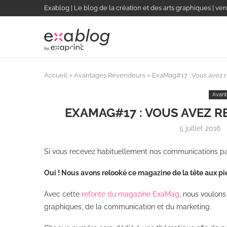
Exablog | Le blog de la création et des arts graphiques | ven
Accueil
»
Avantages Revendeurs
»
ExaMag#17 : Vous avez r
Avant
EXAMAG#17 : VOUS AVEZ R
5 juillet 2016
Si vous recevez habituellement nos communications pa
Oui ! Nous avons relooké ce magazine de la tête aux pi
Avec cette
refonte du magazine ExaMag
, nous voulons
graphiques, de la communication et du marketing.