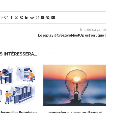
0
Entrée suivante
Le replay #CreativeMeetUp est en ligne !
 INTÉRESSERA...
 lesquelles Exaprint va
Impression sur-mesure : Exaprint