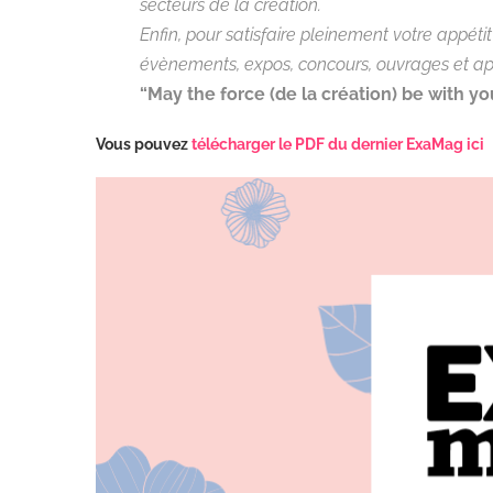
secteurs de la création.
Enfin, pour satisfaire pleinement votre appéti
évènements, expos, concours, ouvrages et ap
“May the force (de la création) be with yo
Vous pouvez
télécharger le PDF du dernier ExaMag ici