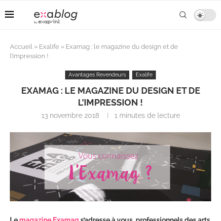
Accueil
»
Exalife
»
Examag : le magazine du design et de
l’impression !
Avantages Revendeurs
Exalife
EXAMAG : LE MAGAZINE DU DESIGN ET DE
L’IMPRESSION !
13 novembre 2018
1 minutes de lecture
Le
magazine Examag
s’adresse à vous, professionnels des arts