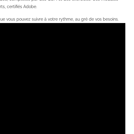
ts, certifiés Adobe.
que vous pouvez suivre à votre rythme, au gré de vos besoins.