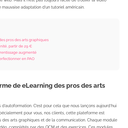
le web. Mais il n’est pas toujours facile de trouver la vidéo
e mauvaise adaptation d’un tutoriel américain.
des pros des arts graphiques
nité, partir de 29 €
pprentissage augmenté
perfectionner en PAO
orme de eLearning des pros des arts
d’autoformation. C’est pour cela que nous lançons aujourd’hui
spécialement pour vous, nos clients, cette plateforme est
els des arts graphiques et de la communication. Chaque module
vidéo, complétés par des QCM et des exercices. Ces modules