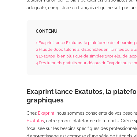
l’autoformation par le biais de tutoriels disponibles sur 
adéquate, enregistrée en français et qui ne soit pas un
CONTENU
1
Exaprint lance Exatutos, la plateforme de eLearning 
2
Plus de 6000 tutoriels, disponibles en illimités ou à l’u
3
Exatutos : bien plus que de simples tutoriels… de l’a
4
Des tutoriels gratuits pour découvrir Exaprint ou se 
Exaprint lance Exatutos, la platef
graphiques
Chez
Exaprint
, nous sommes conscients de vos besoins 
Exatutos
, notre propre plateforme de tutoriels. Créée 
focalisée sur les besoins spécifiques des professionn
d’apprentissage est composé d’une série de tutoriels 