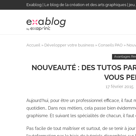
Exablog | Le blog de la création et des arts graphiques | jeu
Accueil
»
Développer votre business
»
Conseils PAO
»
Nouve
Avantages Re
NOUVEAUTÉ : DES TUTOS PA
VOUS PE
17 février 2015
Aujourd’hui, pour être un professionnel efficace, il faut 
quotidien… Dans nos métiers, cela passe bien évidemmen
graphisme. Et suivant les spécialités de chacun, il fau
Pas facile de tout maîtriser et surtout, de se tenir à j