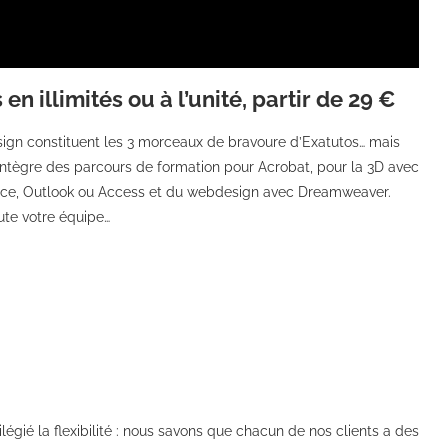
en illimités ou à l’unité, partir de 29 €
esign constituent les 3 morceaux de bravoure d’Exatutos… mais
 intègre des parcours de formation pour Acrobat, pour la 3D avec
ffice, Outlook ou Access et du webdesign avec Dreamweaver.
oute votre équipe…
ié la flexibilité : nous savons que chacun de nos clients a des