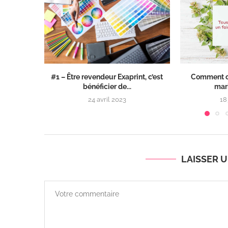
#1 – Être revendeur Exaprint, c’est
Comment cr
bénéficier de...
mari
24 avril 2023
18
LAISSER 