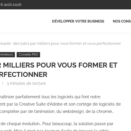
, 6 août 2026
DÉVELOPPER VOTRE BUSINESS
NOS CONSE
auté : des tutos par milliers pour vous former et vous perfectionner
vendeurs
Conseils PAO
R MILLIERS POUR VOUS FORMER ET
RFECTIONNER
3 minutes de lecture
maîtriser parfaitement tous les logiciels qui font notre
t par la Creative Suite d’Adobe et son cortège de logiciels de
t compléter par de l’animation, du webdesign, de la chromie…
our de chaque évolution… Pour beaucoup, la solution passe par