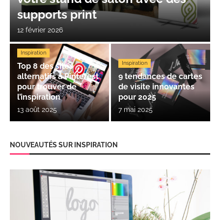
supports print
12 février 2026
Inspiration
Inspiration
Top 8 des sites
alternatifs à Pinterest
9 tendances de cartes
pour trouver de
de visite innovantes
l’inspiration
pour 2025
13 août 2025
7 mai 2025
NOUVEAUTÉS SUR INSPIRATION