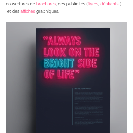
couvertures de
brochures
, des publicités (
flyers
,
dépliants
…)
et des
affiches
graphiques.