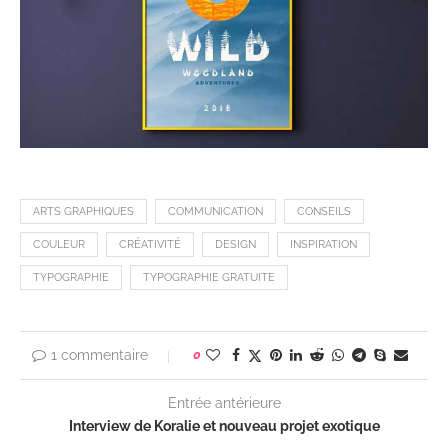
ARTS GRAPHIQUES
COMMUNICATION
CONSEILS
COULEUR
CRÉATIVITÉ
DESIGN
INSPIRATION
TYPOGRAPHIE
TYPOGRAPHIE GRATUITE
1 commentaire
0
Entrée antérieure
Interview de Koralie et nouveau projet exotique