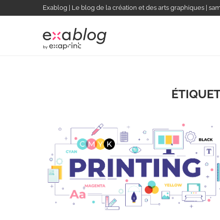
Exablog | Le blog de la création et des arts graphiques | sa
ÉTIQUET