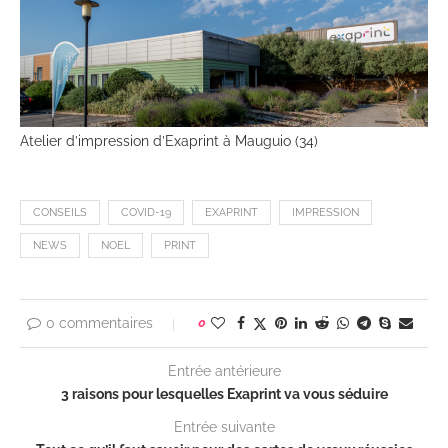
Atelier d’impression d’Exaprint à Mauguio (34)
CONSEILS
COVID-19
EXAPRINT
IMPRESSION
NEWS
NOEL
PRINT
0 commentaires
0
Entrée antérieure
3 raisons pour lesquelles Exaprint va vous séduire
Entrée suivante