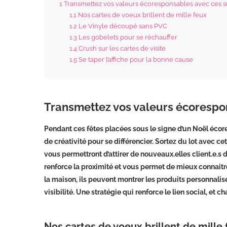
1
Transmettez vos valeurs écoresponsables avec ces s
1.1
Nos cartes de voeux brillent de mille feux
1.2
Le Vinyle découpé sans PVC
1.3
Les gobelets pour se réchauffer
1.4
Crush sur les cartes de visite
1.5
Se taper l’affiche pour la bonne cause
Transmettez vos valeurs écorespo
Pendant ces fêtes placées sous le signe d’un Noël écor
de créativité pour se différencier. Sortez du lot avec c
vous permettront d’attirer de nouveaux.elles client.e.
renforce la proximité et vous permet de mieux connaitre
la maison, ils peuvent montrer les produits personnalisés
visibilité. Une stratégie qui renforce le lien social, et 
Nos cartes de voeux brillent de mille 