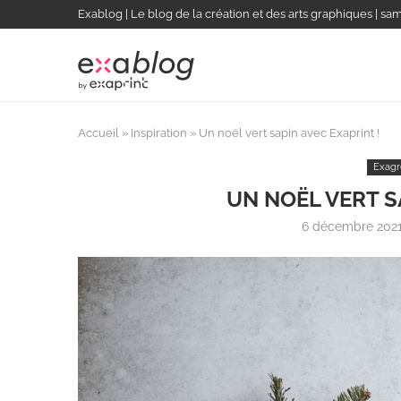
Exablog | Le blog de la création et des arts graphiques | sa
Accueil
»
Inspiration
»
Un noël vert sapin avec Exaprint !
Exagr
UN NOËL VERT S
6 décembre 202