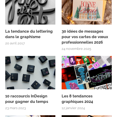
La tendance du lettering
30 idées de messages
dans le graphisme
pour vos cartes de vœux
professionnelles 2026
20 avril 2017
24 novembre 2025
10 raccourcis InDesign
Les 8 tendances
pour gagner du temps
graphiques 2024
23 mars 2023
12 janvier 2024