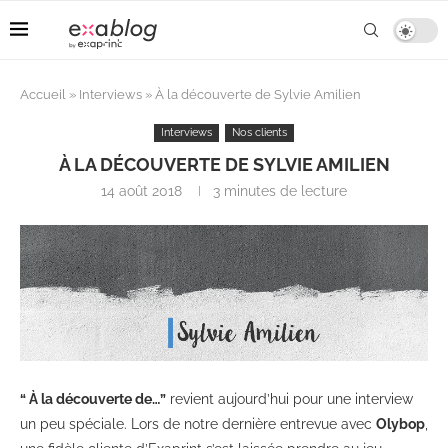
Accueil
»
Interviews
»
À la découverte de Sylvie Amilien
Interviews
Nos clients
À LA DÉCOUVERTE DE SYLVIE AMILIEN
14 août 2018
3 minutes de lecture
“ À la découverte de…”
revient aujourd’hui pour une interview
un peu spéciale. Lors de notre dernière entrevue avec
Olybop
,