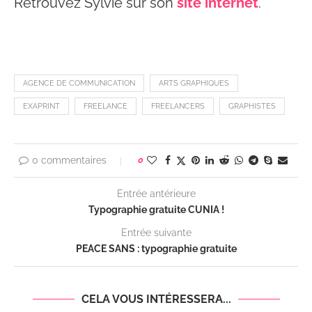
Retrouvez Sylvie sur son
site internet
.
AGENCE DE COMMUNICATION
ARTS GRAPHIQUES
EXAPRINT
FREELANCE
FREELANCERS
GRAPHISTES
0 commentaires
0
Entrée antérieure
Typographie gratuite CUNIA !
Entrée suivante
PEACE SANS : typographie gratuite
CELA VOUS INTÉRESSERA...