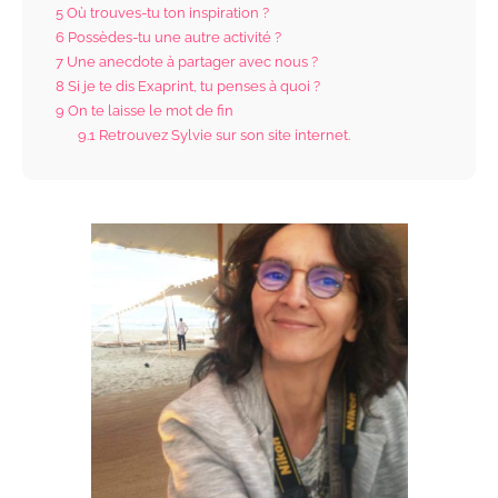
5
Où trouves-tu ton inspiration ?
6
Possèdes-tu une autre activité ?
7
Une anecdote à partager avec nous ?
8
Si je te dis Exaprint, tu penses à quoi ?
9
On te laisse le mot de fin
9.1
Retrouvez Sylvie sur son site internet.