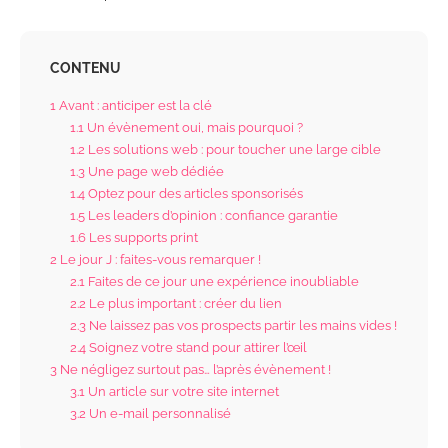
CONTENU
1
Avant : anticiper est la clé
1.1
Un évènement oui, mais pourquoi ?
1.2
Les solutions web : pour toucher une large cible
1.3
Une page web dédiée
1.4
Optez pour des articles sponsorisés
1.5
Les leaders d’opinion : confiance garantie
1.6
Les supports print
2
Le jour J : faites-vous remarquer !
2.1
Faites de ce jour une expérience inoubliable
2.2
Le plus important : créer du lien
2.3
Ne laissez pas vos prospects partir les mains vides !
2.4
Soignez votre stand pour attirer l’œil
3
Ne négligez surtout pas… l’après évènement !
3.1
Un article sur votre site internet
3.2
Un e-mail personnalisé