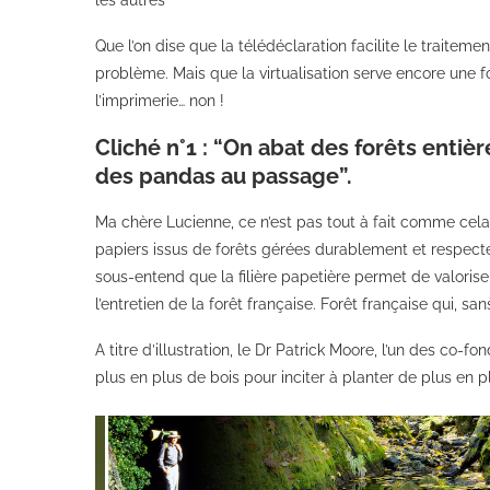
les autres
Que l’on dise que la télédéclaration facilite le traiteme
problème. Mais que la virtualisation serve encore une f
l’imprimerie… non !
Cliché n°1 : “On abat des forêts entiè
des pandas au passage”.
Ma chère Lucienne, ce n’est pas tout à fait comme cela
papiers issus de forêts gérées durablement et respec
sous-entend que la filière papetière permet de valoriser
l’entretien de la forêt française. Forêt française qui, 
A titre d’illustration, le Dr Patrick Moore, l’un des co-f
plus en plus de bois pour inciter à planter de plus en p