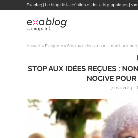
Exablog | Le blog de la création et des arts graphiques | sa
Accueil
»
Exagreen
»
Stop aux idées reçues : non Lucienne,
STOP AUX IDÉES REÇUES : NON
NOCIVE POUR
7 mai 2014