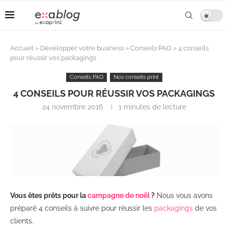
Accueil
»
Développer votre business
»
Conseils PAO
»
4 conseils
pour réussir vos packagings
Conseils PAO
Nos conseils print
4 CONSEILS POUR RÉUSSIR VOS PACKAGINGS
24 novembre 2016
1 minutes de lecture
Vous êtes prêts pour la
campagne de noël
?
Nous vous avons
préparé 4 conseils à suivre pour réussir les
packagings
de vos
clients.