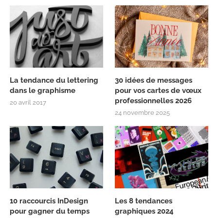
La tendance du lettering
30 idées de messages
dans le graphisme
pour vos cartes de vœux
professionnelles 2026
20 avril 2017
24 novembre 2025
10 raccourcis InDesign
Les 8 tendances
pour gagner du temps
graphiques 2024