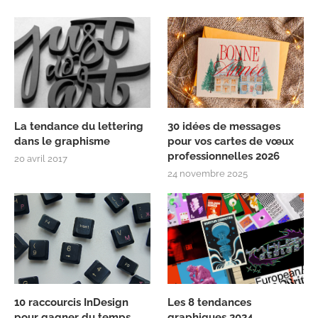
La tendance du lettering
30 idées de messages
dans le graphisme
pour vos cartes de vœux
professionnelles 2026
20 avril 2017
24 novembre 2025
10 raccourcis InDesign
Les 8 tendances
pour gagner du temps
graphiques 2024