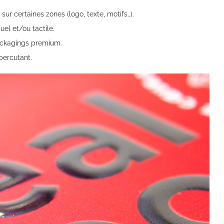
ur certaines zones (logo, texte, motifs…).
suel et/ou tactile.
packagings premium.
percutant.