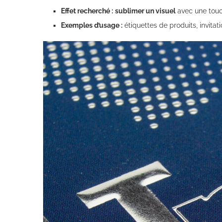
Effet recherché :
sublimer un visuel
avec une touc
Exemples d’usage :
étiquettes de produits, invita