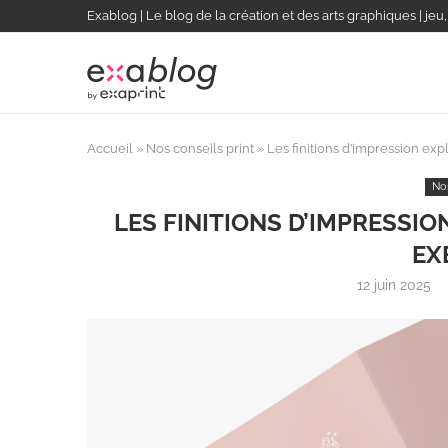
Exablog | Le blog de la création et des arts graphiques | jeu
Accueil
»
Nos conseils print
»
Les finitions d’impression e
Nos
LES FINITIONS D’IMPRESSI
EX
12 juin 2025