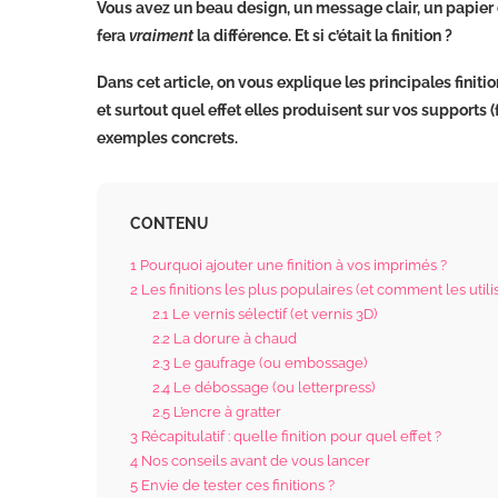
Vous avez un beau design, un message clair, un papier
fera
vraiment
la différence. Et si c’était la finition ?
Dans cet article, on vous explique les principales finitio
et surtout quel effet elles produisent sur vos supports (
exemples concrets.
CONTENU
1
Pourquoi ajouter une finition à vos imprimés ?
2
Les finitions les plus populaires (et comment les utili
2.1
Le vernis sélectif (et vernis 3D)
2.2
La dorure à chaud
2.3
Le gaufrage (ou embossage)
2.4
Le débossage (ou letterpress)
2.5
L’encre à gratter
3
Récapitulatif : quelle finition pour quel effet ?
4
Nos conseils avant de vous lancer
5
Envie de tester ces finitions ?