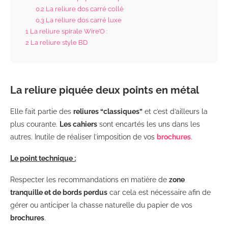
0.2
La reliure dos carré collé
0.3
La reliure dos carré luxe
1
La reliure spirale Wire’O :
2
La reliure style BD
La reliure piquée deux points en métal
Elle fait partie des
reliures “classiques”
et c’est d’ailleurs la
plus courante.
Les cahiers
sont encartés les uns dans les
autres. Inutile de réaliser l’imposition de vos
brochures
.
Le point technique :
Respecter les recommandations en matière de
zone
tranquille et de bords perdus
car cela est nécessaire afin de
gérer ou anticiper la chasse naturelle du papier de vos
brochures
.