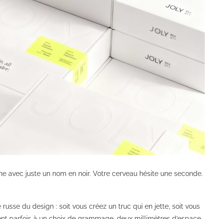
che avec juste un nom en noir. Votre cerveau hésite une seconde.
 russe du design : soit vous créez un truc qui en jette, soit vous
e tient parfois à un choix de grammage, deux millimètres d’espace