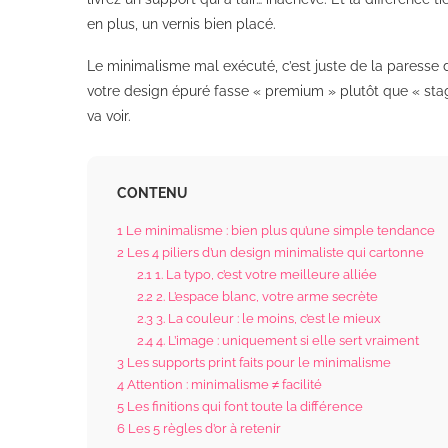
en plus, un vernis bien placé.
Le minimalisme mal exécuté, c’est juste de la paresse 
votre design épuré fasse « premium » plutôt que « stagia
va voir.
CONTENU
1
Le minimalisme : bien plus qu’une simple tendance
2
Les 4 piliers d’un design minimaliste qui cartonne
2.1
1. La typo, c’est votre meilleure alliée
2.2
2. L’espace blanc, votre arme secrète
2.3
3. La couleur : le moins, c’est le mieux
2.4
4. L’image : uniquement si elle sert vraiment
3
Les supports print faits pour le minimalisme
4
Attention : minimalisme ≠ facilité
5
Les finitions qui font toute la différence
6
Les 5 règles d’or à retenir