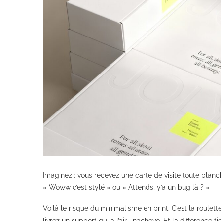
Imaginez : vous recevez une carte de visite toute blan
« Woww c’est stylé » ou « Attends, y’a un bug là ? »
Voilà le risque du minimalisme en print. C’est la roulette
livrez un support qui a l’air… inachevé. Et la différenc