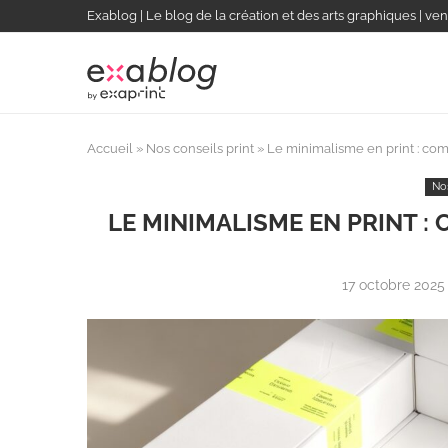
Exablog | Le blog de la création et des arts graphiques | ven
Accueil
»
Nos conseils print
»
Le minimalisme en print : com
Nos
LE MINIMALISME EN PRINT 
17 octobre 2025