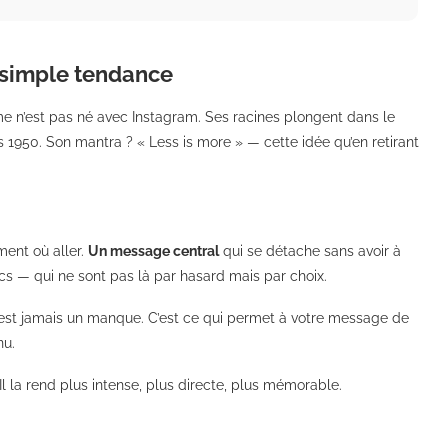
 simple tendance
me n’est pas né avec Instagram. Ses racines plongent dans le
950. Son mantra ? « Less is more » — cette idée qu’en retirant
ment où aller.
Un message central
qui se détache sans avoir à
 — qui ne sont pas là par hasard mais par choix.
e n’est jamais un manque. C’est ce qui permet à votre message de
nu.
 la rend plus intense, plus directe, plus mémorable.