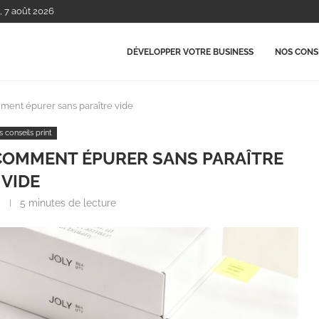
, 7 août 2026
DÉVELOPPER VOTRE BUSINESS
NOS CONSE
ment épurer sans paraître vide
 conseils print
: COMMENT ÉPURER SANS PARAÎTRE
VIDE
5 minutes de lecture