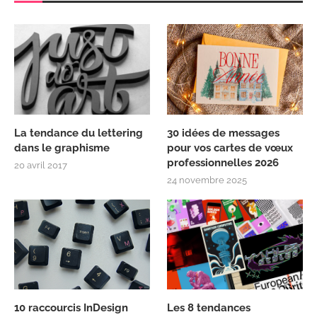
La tendance du lettering
30 idées de messages
dans le graphisme
pour vos cartes de vœux
professionnelles 2026
20 avril 2017
24 novembre 2025
10 raccourcis InDesign
Les 8 tendances