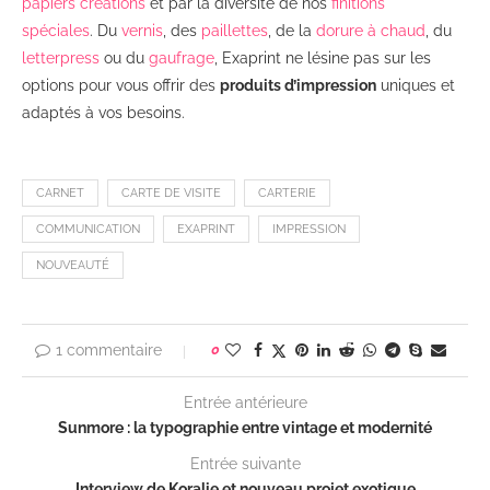
papiers créations
et par la diversité de nos
finitions
spéciales
.
Du
vernis
, des
paillettes
, de la
dorure à chaud
, du
letterpress
ou du
gaufrage
, Exaprint ne lésine pas sur les
options pour vous offrir des
produits d’impression
uniques et
adaptés à vos besoins.
CARNET
CARTE DE VISITE
CARTERIE
COMMUNICATION
EXAPRINT
IMPRESSION
NOUVEAUTÉ
1 commentaire
0
Entrée antérieure
Sunmore : la typographie entre vintage et modernité
Entrée suivante
Interview de Koralie et nouveau projet exotique