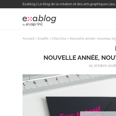
Exablog | Le blog de la création et des arts graphiques | jeu
Accueil
»
Exalife
»
Chez Exa
»
Nouvelle année, nouveau log
NOUVELLE ANNÉE, NOU
25 octobre 2018