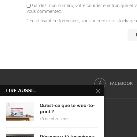
Gardez mon numéro, votre courrier électronique et v
vous commentez.
* En utilisant ce formulaire, vous acceptez le stockage
FACEBOOK
LIRE AUSSI...
Qu’est-ce que le web-to-
print ?
18 octobre 2022
Découvrez 10 techniques